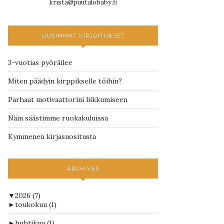
krista@puutalobaby.fi
UUSIMMAT KIRJOITUKSET
3-vuotias pyöräilee
Miten päädyin kirppikselle töihin?
Parhaat motivaattorini liikkumiseen
Näin säästimme ruokakuluissa
Kymmenen kirjasuositusta
ARCHIVES
▼
2026
(7)
►
toukokuu
(1)
►
huhtikuu
(1)