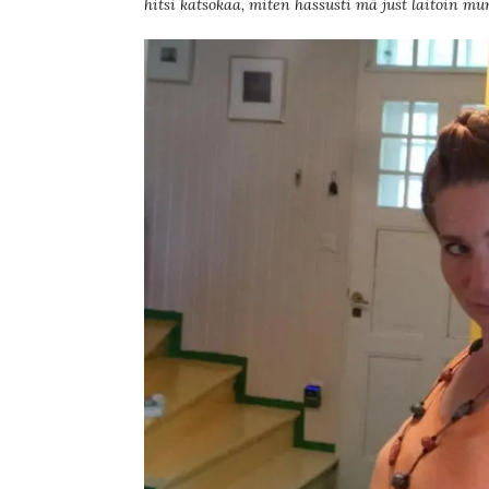
hitsi katsokaa, miten hassusti mä just laitoin m