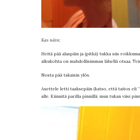
Kas näin:
Heitä pää alaspäin ja (pitkä) tukka siis roikkumaa
alkukohta on mahdollisimman lähellä otsaa. Tei
Nosta pää takaisin ylös.
Asettele letti taaksepäin (katso, että taitos eli
alle. Kiinnitä parilla pinnillä; mun tukan viisi pi