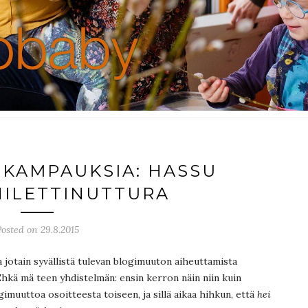
 KAMPAUKSIA: HASSU
ILETTINUTTURA
osted on 29.8.2015
a jotain syvällistä tulevan blogimuuton aiheuttamista
 Ehkä mä teen yhdistelmän: ensin kerron näin niin kuin
gimuuttoa osoitteesta toiseen, ja sillä aikaa hihkun, että
hei