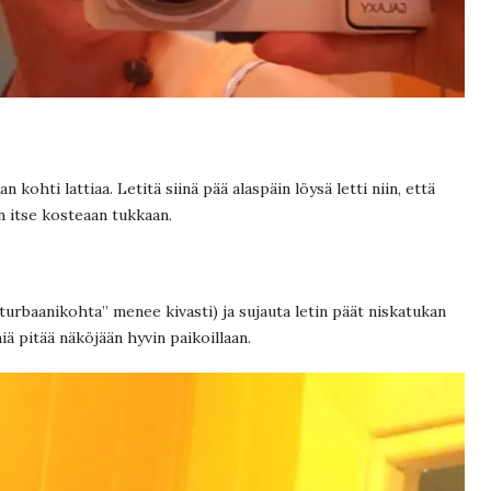
n kohti lattiaa. Letitä siinä pää alaspäin löysä letti niin, että
n itse kosteaan tukkaan.
 ”turbaanikohta” menee kivasti) ja sujauta letin päät niskatukan
nniä pitää näköjään hyvin paikoillaan.