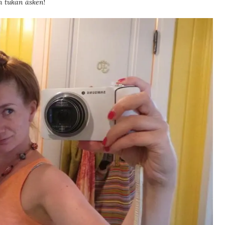
un tukan äsken
!