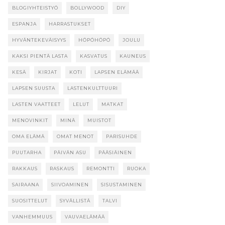
BLOGIYHTEISTYÖ
BOLLYWOOD
DIY
ESPANJA
HARRASTUKSET
HYVÄNTEKEVÄISYYS
HÖPÖHÖPÖ
JOULU
KAKSI PIENTÄ LASTA
KASVATUS
KAUNEUS
KESÄ
KIRJAT
KOTI
LAPSEN ELÄMÄÄ
LAPSEN SUUSTA
LASTENKULTTUURI
LASTEN VAATTEET
LELUT
MATKAT
MENOVINKIT
MINÄ
MUISTOT
OMA ELÄMÄ
OMAT MENOT
PARISUHDE
PUUTARHA
PÄIVÄN ASU
PÄÄSIÄINEN
RAKKAUS
RASKAUS
REMONTTI
RUOKA
SAIRAANA
SIIVOAMINEN
SISUSTAMINEN
SUOSITTELUT
SYVÄLLISTÄ
TALVI
VANHEMMUUS
VAUVAELÄMÄÄ