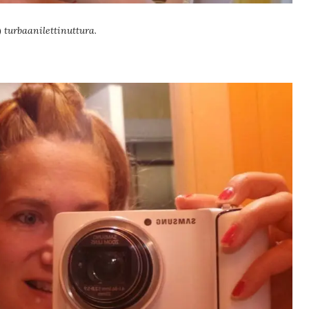
)
turbaanilettinuttura
.