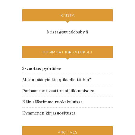
KRISTA
krista@puutalobaby.fi
UUSIMMAT KIRJOITUKSET
3-vuotias pyöräilee
Miten päädyin kirppikselle töihin?
Parhaat motivaattorini liikkumiseen
Näin säästimme ruokakuluissa
Kymmenen kirjasuositusta
ARCHIVES