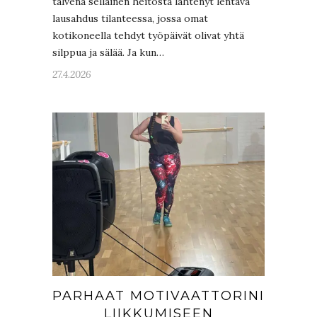
talvena sellainen heitosta lähtenyt lentävä
lausahdus tilanteessa, jossa omat
kotikoneella tehdyt työpäivät olivat yhtä
silppua ja sälää. Ja kun…
27.4.2026
PARHAAT MOTIVAATTORINI
LIIKKUMISEEN