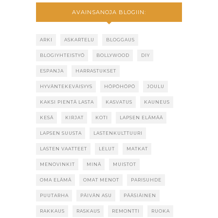
AVAINSANOJA BLOGIIN:
ARKI
ASKARTELU
BLOGGAUS
BLOGIYHTEISTYÖ
BOLLYWOOD
DIY
ESPANJA
HARRASTUKSET
HYVÄNTEKEVÄISYYS
HÖPÖHÖPÖ
JOULU
KAKSI PIENTÄ LASTA
KASVATUS
KAUNEUS
KESÄ
KIRJAT
KOTI
LAPSEN ELÄMÄÄ
LAPSEN SUUSTA
LASTENKULTTUURI
LASTEN VAATTEET
LELUT
MATKAT
MENOVINKIT
MINÄ
MUISTOT
OMA ELÄMÄ
OMAT MENOT
PARISUHDE
PUUTARHA
PÄIVÄN ASU
PÄÄSIÄINEN
RAKKAUS
RASKAUS
REMONTTI
RUOKA