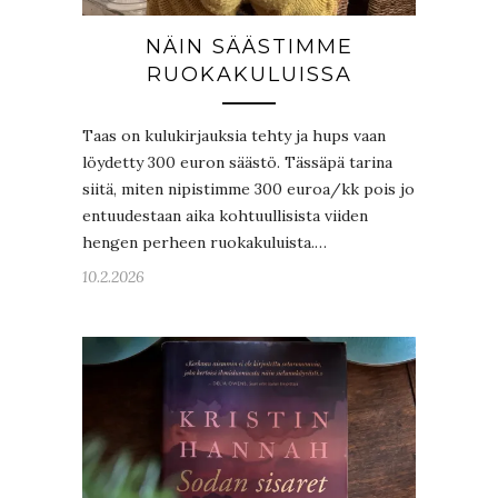
NÄIN SÄÄSTIMME
RUOKAKULUISSA
Taas on kulukirjauksia tehty ja hups vaan
löydetty 300 euron säästö. Tässäpä tarina
siitä, miten nipistimme 300 euroa/kk pois jo
entuudestaan aika kohtuullisista viiden
hengen perheen ruokakuluista.…
10.2.2026