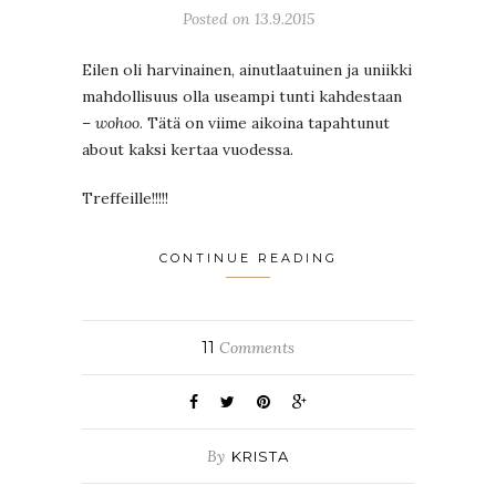
Posted on 13.9.2015
Eilen oli harvinainen, ainutlaatuinen ja uniikki
mahdollisuus olla useampi tunti kahdestaan
–
wohoo
. Tätä on viime aikoina tapahtunut
about kaksi kertaa vuodessa.
Treffeille!!!!!
CONTINUE READING
11
Comments
By
KRISTA