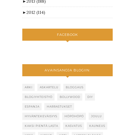
►
2013
(188)
►
2012
(114)
FACEBOOK
AVAINSANOJA BLOGIIN:
ARKI
ASKARTELU
BLOGGAUS
BLOGIYHTEISTYÖ
BOLLYWOOD
DIY
ESPANJA
HARRASTUKSET
HYVÄNTEKEVÄISYYS
HÖPÖHÖPÖ
JOULU
KAKSI PIENTÄ LASTA
KASVATUS
KAUNEUS