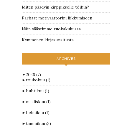
Miten päädyin kirppikselle töihin?
Parhaat motivaattorini liikkumiseen
Näin säästimme ruokakuluissa
Kymmenen kirjasuositusta
ARCHIVES
▼
2026
(7)
►
toukokuu
(1)
►
huhtikuu
(1)
►
maaliskuu
(1)
►
helmikuu
(1)
►
tammikuu
(3)