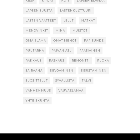
KESÄ
KIRJAT
KOTI
LAPSEN ELÄMÄÄ
LAPSEN SUUSTA
LASTENKULTTUURI
LASTEN VAATTEET
LELUT
MATKAT
MENOVINKIT
MINÄ
MUISTOT
OMA ELÄMÄ
OMAT MENOT
PARISUHDE
PUUTARHA
PÄIVÄN ASU
PÄÄSIÄINEN
RAKKAUS
RASKAUS
REMONTTI
RUOKA
SAIRAANA
SIIVOAMINEN
SISUSTAMINEN
SUOSITTELUT
SYVÄLLISTÄ
TALVI
VANHEMMUUS
VAUVAELÄMÄÄ
YHTEISKUNTA