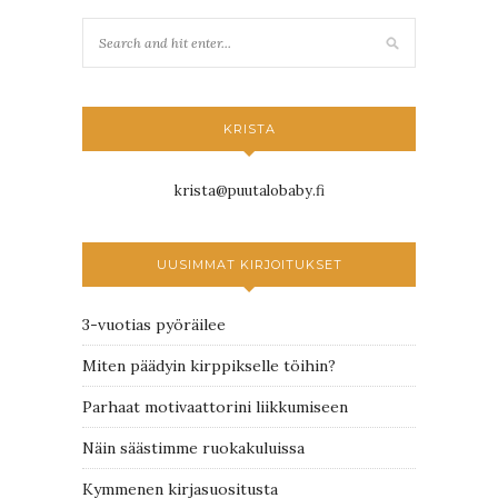
KRISTA
krista@puutalobaby.fi
UUSIMMAT KIRJOITUKSET
3-vuotias pyöräilee
Miten päädyin kirppikselle töihin?
Parhaat motivaattorini liikkumiseen
Näin säästimme ruokakuluissa
Kymmenen kirjasuositusta