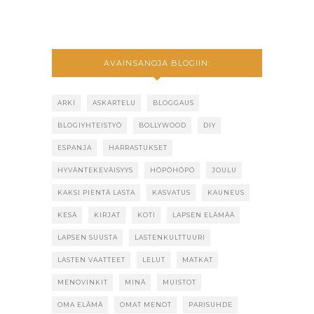
AVAINSANOJA BLOGIIN:
ARKI
ASKARTELU
BLOGGAUS
BLOGIYHTEISTYÖ
BOLLYWOOD
DIY
ESPANJA
HARRASTUKSET
HYVÄNTEKEVÄISYYS
HÖPÖHÖPÖ
JOULU
KAKSI PIENTÄ LASTA
KASVATUS
KAUNEUS
KESÄ
KIRJAT
KOTI
LAPSEN ELÄMÄÄ
LAPSEN SUUSTA
LASTENKULTTUURI
LASTEN VAATTEET
LELUT
MATKAT
MENOVINKIT
MINÄ
MUISTOT
OMA ELÄMÄ
OMAT MENOT
PARISUHDE