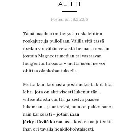
ALITTI
Posted on 18.3.2016
Tämä maailma on tietysti roskalehtien
roskajuttuja pullollaan. Välillä sitä tässä
itsekin voi vähän vetäistä hernaria nenään
jostain Magneettimedian tai vastaavan
hengentuotoksista – mutta usein ne voi
ohittaa olankohautuksella.
Mutta kun ikiomasta postiluukusta kolahtaa
lehti, jota on aktiivisesti lukenut tän…
viitisentoista vuotta, ja
sieltä
pääsee
lukemaan – ja anteeksi, mun on pakko sanoa
näin karkeasti – jotain
ihan
järkyttävää kuraa,
asia koskettaa jotenkin
ihan eri tavalla henkilökohtaisesti.