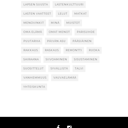
LAPSEN SUUSTA
LASTENKULTTUURI
LASTEN VAATTEET
LELUT
MATKAT
MENOVINKIT
MINÄ
MUISTOT
OMA ELÄMÄ
OMAT MENOT
PARISUHDE
PUUTARHA
PÄIVÄN ASU
PÄÄSIÄINEN
RAKKAUS
RASKAUS
REMONTTI
RUOKA
SAIRAANA
SIIVOAMINEN
SISUSTAMINEN
SUOSITTELUT
SYVÄLLISTÄ
TALVI
VANHEMMUUS
VAUVAELÄMÄÄ
YHTEISKUNTA