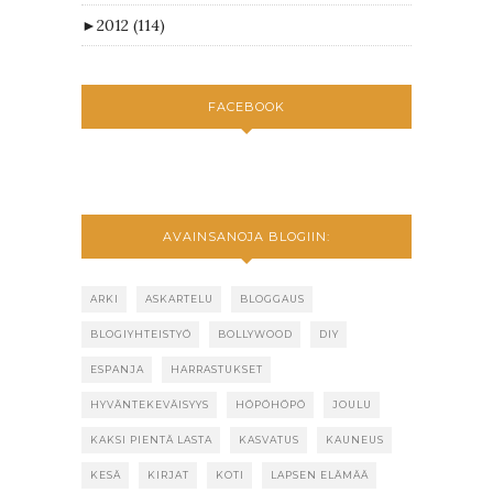
►
2012
(114)
FACEBOOK
AVAINSANOJA BLOGIIN:
ARKI
ASKARTELU
BLOGGAUS
BLOGIYHTEISTYÖ
BOLLYWOOD
DIY
ESPANJA
HARRASTUKSET
HYVÄNTEKEVÄISYYS
HÖPÖHÖPÖ
JOULU
KAKSI PIENTÄ LASTA
KASVATUS
KAUNEUS
KESÄ
KIRJAT
KOTI
LAPSEN ELÄMÄÄ