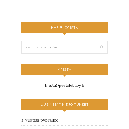
HAE BLOGISTA
KRISTA
krista@puutalobaby.fi
UUSIMMAT KIRJOITUKSET
3-vuotias pyöräilee