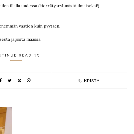
 eilen illalla uudessa (kierrätysryhmästä ilmaiseksi!)
 enemmän vaatien kuin pyytäen.
sestä jäljestä maassa.
NTINUE READING
By
KRISTA