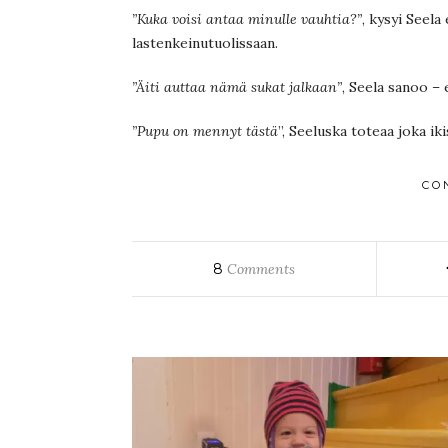
”Kuka voisi antaa minulle vauhtia?”
, kysyi Seela
lastenkeinutuolissaan.
”Äiti auttaa nämä sukat jalkaan”
, Seela sanoo –
”Pupu on mennyt tästä
”, Seeluska toteaa joka iki
CO
8
Comments