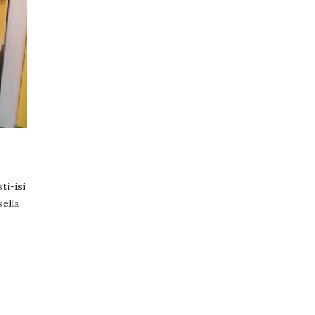
ti-isi
sella