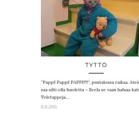
TYTTÖ
”Pappi! Pappi! PAPPI!!!!!”, puutalossa raikaa. Ateis
saa silti olla huoletta – Seela se vaan haluaa kat
Teletappeja.…
9.11.2015