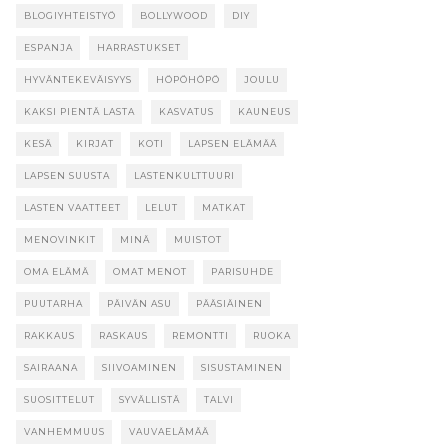
BLOGIYHTEISTYÖ
BOLLYWOOD
DIY
ESPANJA
HARRASTUKSET
HYVÄNTEKEVÄISYYS
HÖPÖHÖPÖ
JOULU
KAKSI PIENTÄ LASTA
KASVATUS
KAUNEUS
KESÄ
KIRJAT
KOTI
LAPSEN ELÄMÄÄ
LAPSEN SUUSTA
LASTENKULTTUURI
LASTEN VAATTEET
LELUT
MATKAT
MENOVINKIT
MINÄ
MUISTOT
OMA ELÄMÄ
OMAT MENOT
PARISUHDE
PUUTARHA
PÄIVÄN ASU
PÄÄSIÄINEN
RAKKAUS
RASKAUS
REMONTTI
RUOKA
SAIRAANA
SIIVOAMINEN
SISUSTAMINEN
SUOSITTELUT
SYVÄLLISTÄ
TALVI
VANHEMMUUS
VAUVAELÄMÄÄ