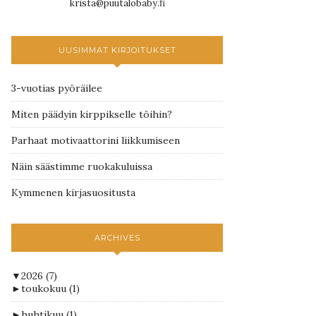
krista@puutalobaby.fi
UUSIMMAT KIRJOITUKSET
3-vuotias pyöräilee
Miten päädyin kirppikselle töihin?
Parhaat motivaattorini liikkumiseen
Näin säästimme ruokakuluissa
Kymmenen kirjasuositusta
ARCHIVES
▼
2026
(7)
►
toukokuu
(1)
►
huhtikuu
(1)