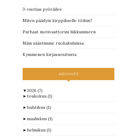
3-vuotias pyöräilee
Miten päädyin kirppikselle töihin?
Parhaat motivaattorini liikkumiseen
Näin säästimme ruokakuluissa
Kymmenen kirjasuositusta
ARCHIVES
▼
2026
(7)
►
toukokuu
(1)
►
huhtikuu
(1)
►
maaliskuu
(1)
►
helmikuu
(1)