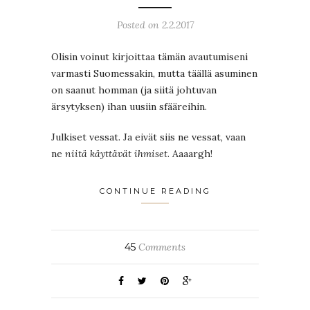
Posted on 2.2.2017
Olisin voinut kirjoittaa tämän avautumiseni
varmasti Suomessakin, mutta täällä asuminen
on saanut homman (ja siitä johtuvan
ärsytyksen) ihan uusiin sfääreihin.
Julkiset vessat. Ja eivät siis ne vessat, vaan
ne
niitä käyttävät ihmiset
. Aaaargh!
CONTINUE READING
45
Comments