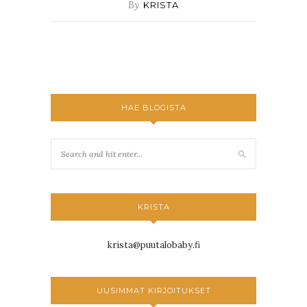
By
KRISTA
HAE BLOGISTA
KRISTA
krista@puutalobaby.fi
UUSIMMAT KIRJOITUKSET