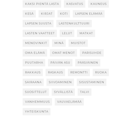
KAKSI PIENTÄ LASTA
KASVATUS
KAUNEUS
KESÄ
KIRJAT
KOTI
LAPSEN ELÄMÄÄ
LAPSEN SUUSTA
LASTENKULTTUURI
LASTEN VAATTEET
LELUT
MATKAT
MENOVINKIT
MINÄ
MUISTOT
OMA ELÄMÄ
OMAT MENOT
PARISUHDE
PUUTARHA
PÄIVÄN ASU
PÄÄSIÄINEN
RAKKAUS
RASKAUS
REMONTTI
RUOKA
SAIRAANA
SIIVOAMINEN
SISUSTAMINEN
SUOSITTELUT
SYVÄLLISTÄ
TALVI
VANHEMMUUS
VAUVAELÄMÄÄ
YHTEISKUNTA