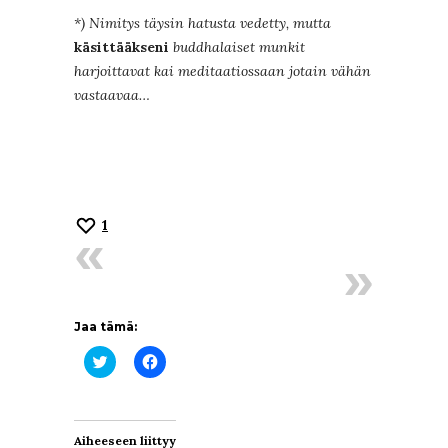
*) Nimitys täysin hatusta vedetty, mutta
käsittääkseni
buddhalaiset munkit
harjoittavat kai meditaatiossaan jotain vähän
vastaavaa…
1
Jaa tämä:
Jaa
Jaa
Twitterissä(Avautuu
Facebookissa(Avautuu
uudessa
uudessa
ikkunassa)
ikkunassa)
Aiheeseen liittyy