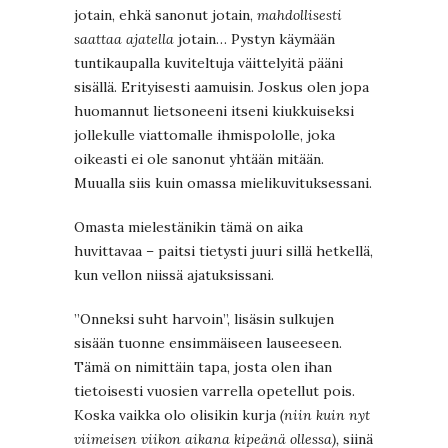
jotain, ehkä sanonut jotain,
mahdollisesti
saattaa ajatella
jotain… Pystyn käymään
tuntikaupalla kuviteltuja väittelyitä pääni
sisällä. Erityisesti aamuisin. Joskus olen jopa
huomannut lietsoneeni itseni kiukkuiseksi
jollekulle viattomalle ihmispololle, joka
oikeasti ei ole sanonut yhtään mitään.
Muualla siis kuin omassa mielikuvituksessani.
Omasta mielestänikin tämä on aika
huvittavaa – paitsi tietysti juuri sillä hetkellä,
kun vellon niissä ajatuksissani.
”Onneksi suht harvoin”, lisäsin sulkujen
sisään tuonne ensimmäiseen lauseeseen.
Tämä on nimittäin tapa, josta olen ihan
tietoisesti vuosien varrella opetellut pois.
Koska vaikka olo olisikin kurja
(niin kuin nyt
viimeisen viikon aikana kipeänä ollessa),
siinä