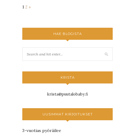
1
2
»
HAE BLOGISTA
KRISTA
krista@puutalobaby.fi
UUSIMMAT KIRJOITUKSET
3-vuotias pyöräilee