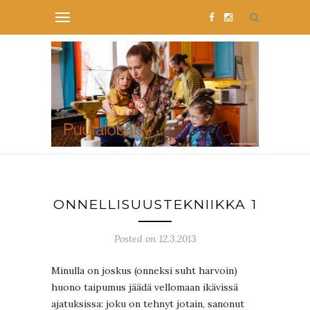
ONNELLISUUSTEKNIIKKA 1
Posted on 12.3.2013
Minulla on joskus (onneksi suht harvoin)
huono taipumus jäädä vellomaan ikävissä
ajatuksissa: joku on tehnyt jotain, sanonut