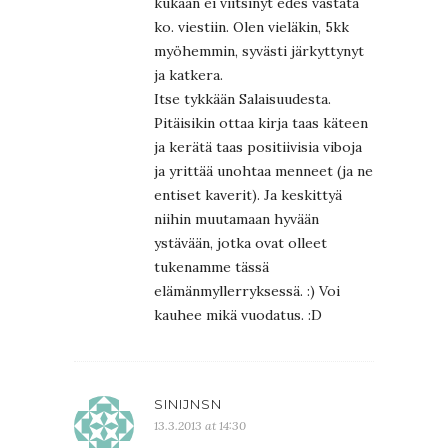
kukaan ei viitsinyt edes vastata
ko. viestiin. Olen vieläkin, 5kk
myöhemmin, syvästi järkyttynyt
ja katkera.
Itse tykkään Salaisuudesta.
Pitäisikin ottaa kirja taas käteen
ja kerätä taas positiivisia viboja
ja yrittää unohtaa menneet (ja ne
entiset kaverit). Ja keskittyä
niihin muutamaan hyvään
ystävään, jotka ovat olleet
tukenamme tässä
elämänmyllerryksessä. :) Voi
kauhee mikä vuodatus. :D
SINIJNSN
13.3.2013 at 14:30