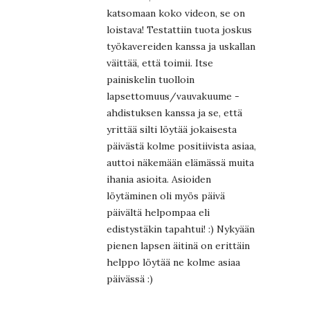
katsomaan koko videon, se on
loistava! Testattiin tuota joskus
työkavereiden kanssa ja uskallan
väittää, että toimii. Itse
painiskelin tuolloin
lapsettomuus/vauvakuume -
ahdistuksen kanssa ja se, että
yrittää silti löytää jokaisesta
päivästä kolme positiivista asiaa,
auttoi näkemään elämässä muita
ihania asioita. Asioiden
löytäminen oli myös päivä
päivältä helpompaa eli
edistystäkin tapahtui! :) Nykyään
pienen lapsen äitinä on erittäin
helppo löytää ne kolme asiaa
päivässä :)