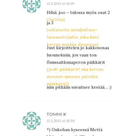
12.3.2013 at 10:29
Hihii, joo – tulossa myös osat 2
(Joelilta)
ja 3
(sellaiselta mindfullnes-
luennoitsijalta, joka kävi
kerran meidän duunissa).
Just kirjoittelen jo kakkososaa
luonnoksiin, jos vaan ton
flunssaitkunaperon päikkärit
(jesh! päikkärit! eka kerran
moneen-moneen päivään
päikkärit!)
niin pitkään suvaitsee kestää… :)
TOMMI K
12.3.2013 at 10:30
*) Onkohan kyseessä Mettā