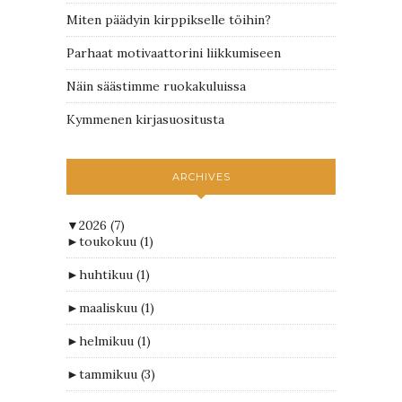
Miten päädyin kirppikselle töihin?
Parhaat motivaattorini liikkumiseen
Näin säästimme ruokakuluissa
Kymmenen kirjasuositusta
ARCHIVES
▼
2026
(7)
►
toukokuu
(1)
►
huhtikuu
(1)
►
maaliskuu
(1)
►
helmikuu
(1)
►
tammikuu
(3)