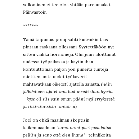
vellominen ei tee oloa yhtään paremmaksi.
Päinvastoin.
*******
Tämä taipumus pompsahti kuitenkin taas
pintaan raskaana ollessani. Syytettäköön nyt
sitten vaikka hormoneja. Olin juuri aloittanut
uudessa työpaikassa ja käytin ihan
kohtuuttoman paljon yön pimeitä tunteja
miettien, mitä uudet työkaverit
mahtavatkaan
oikeasti
ajatella asiasta.
(näin
jälkikäteen ajateltuna luultavasti ihan hyvää
– kyse oli siis vain oman pääni myllerryksestä
ja ristiriitaisista tunteista)
Joel on ehkä maailman skeptisin
kaikenmaailman
”nami nami pusi pusi katso
peiliin ja sano että olen ihana”
-tekniikoita