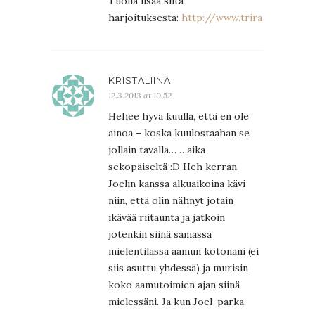
Tuolla lisää siitä
harjoituksesta:
http://www.triratna.fi/bud
KRISTALIINA
12.3.2013 at 10:52
Hehee hyvä kuulla, että en ole
ainoa – koska kuulostaahan se
jollain tavalla… …aika
sekopäiseltä :D Heh kerran
Joelin kanssa alkuaikoina kävi
niin, että olin nähnyt jotain
ikävää riitaunta ja jatkoin
jotenkin siinä samassa
mielentilassa aamun kotonani (ei
siis asuttu yhdessä) ja murisin
koko aamutoimien ajan siinä
mielessäni. Ja kun Joel-parka