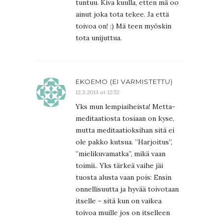
tuntuu. Kiva kuulla, etten mä oo
ainut joka tota tekee. Ja että
toivoa on! :) Mä teen myöskin
tota unijuttua.
EKOEMO (EI VARMISTETTU)
12.3.2013 at 12:52
Yks mun lempiaiheista! Metta-
meditaatiosta tosiaan on kyse,
mutta meditaatioksihan sitä ei
ole pakko kutsua. ”Harjoitus”,
”mielikuvamatka”, mikä vaan
toimii.. Yks tärkeä vaihe jäi
tuosta alusta vaan pois: Ensin
onnellisuutta ja hyvää toivotaan
itselle – sitä kun on vaikea
toivoa muille jos on itselleen