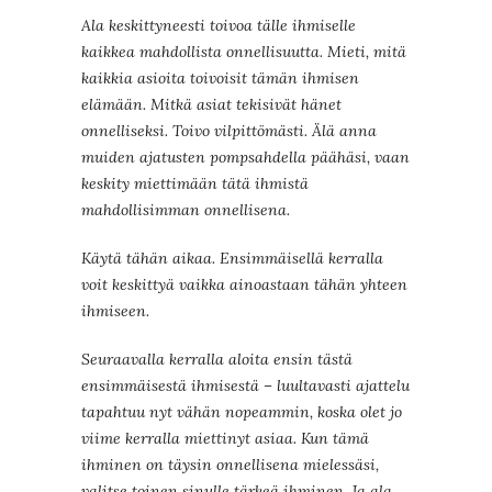
Ala keskittyneesti toivoa tälle ihmiselle
kaikkea mahdollista onnellisuutta. Mieti, mitä
kaikkia asioita toivoisit tämän ihmisen
elämään. Mitkä asiat tekisivät hänet
onnelliseksi. Toivo vilpittömästi. Älä anna
muiden ajatusten pompsahdella päähäsi, vaan
keskity miettimään tätä ihmistä
mahdollisimman onnellisena.
Käytä tähän aikaa. Ensimmäisellä kerralla
voit keskittyä vaikka ainoastaan tähän yhteen
ihmiseen.
Seuraavalla kerralla aloita ensin tästä
ensimmäisestä ihmisestä – luultavasti ajattelu
tapahtuu nyt vähän nopeammin, koska olet jo
viime kerralla miettinyt asiaa. Kun tämä
ihminen on täysin onnellisena mielessäsi,
valitse toinen sinulle tärkeä ihminen. Ja ala