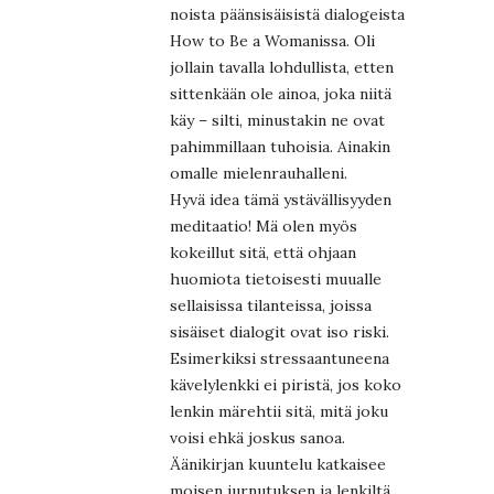
noista päänsisäisistä dialogeista
How to Be a Womanissa. Oli
jollain tavalla lohdullista, etten
sittenkään ole ainoa, joka niitä
käy – silti, minustakin ne ovat
pahimmillaan tuhoisia. Ainakin
omalle mielenrauhalleni.
Hyvä idea tämä ystävällisyyden
meditaatio! Mä olen myös
kokeillut sitä, että ohjaan
huomiota tietoisesti muualle
sellaisissa tilanteissa, joissa
sisäiset dialogit ovat iso riski.
Esimerkiksi stressaantuneena
kävelylenkki ei piristä, jos koko
lenkin märehtii sitä, mitä joku
voisi ehkä joskus sanoa.
Äänikirjan kuuntelu katkaisee
moisen jurnutuksen ja lenkiltä