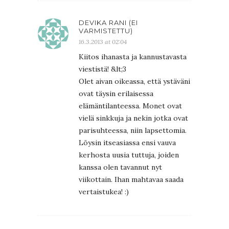
DEVIKA RANI (EI
VARMISTETTU)
16.3.2013 at 02:04
Kiitos ihanasta ja kannustavasta
viestistä! &lt;3
Olet aivan oikeassa, että ystäväni
ovat täysin erilaisessa
elämäntilanteessa. Monet ovat
vielä sinkkuja ja nekin jotka ovat
parisuhteessa, niin lapsettomia.
Löysin itseasiassa ensi vauva
kerhosta uusia tuttuja, joiden
kanssa olen tavannut nyt
viikottain. Ihan mahtavaa saada
vertaistukea! :)