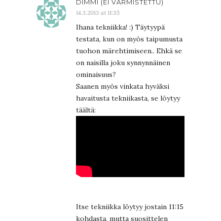
DIMMI (EI VARMISTETTU)
14.3.2013 at 11:35
Ihana tekniikka! :) Täytyypä
testata, kun on myös taipumusta
tuohon märehtimiseen.. Ehkä se
on naisilla joku synnynnäinen
ominaisuus?
Saanen myös vinkata hyväksi
havaitusta tekniikasta, se löytyy
täältä:
Itse tekniikka löytyy jostain 11:15
kohdasta, mutta suosittelen