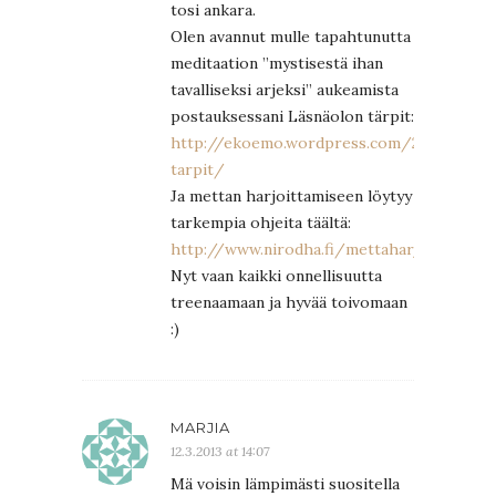
tosi ankara.
Olen avannut mulle tapahtunutta
meditaation ”mystisestä ihan
tavalliseksi arjeksi” aukeamista
postauksessani Läsnäolon tärpit:
http://ekoemo.wordpress.com/2013/02/25
tarpit/
Ja mettan harjoittamiseen löytyy
tarkempia ohjeita täältä:
http://www.nirodha.fi/mettaharjoitus/
Nyt vaan kaikki onnellisuutta
treenaamaan ja hyvää toivomaan
:)
MARJIA
12.3.2013 at 14:07
Mä voisin lämpimästi suositella