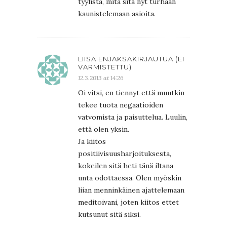
tyylistä, mitä sitä nyt turhaan
kaunistelemaan asioita.
LIISA ENJAKSAKIRJAUTUA (EI
VARMISTETTU)
12.3.2013 at 14:26
Oi vitsi, en tiennyt että muutkin
tekee tuota negaatioiden
vatvomista ja paisuttelua. Luulin,
että olen yksin.
Ja kiitos
positiivisuusharjoituksesta,
kokeilen sitä heti tänä iltana
unta odottaessa. Olen myöskin
liian menninkäinen ajattelemaan
meditoivani, joten kiitos ettet
kutsunut sitä siksi.