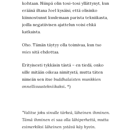
kohtaan. Niinpä olin tosi-tosi yllättynyt, kun
eräänä iltana Joel kysäisi, että olisinko
kiinnostunut kuulemaan parista tekniikasta,
joilla negatiivisen ajattelun voisi ehkä
katkaista.
Oho. Tämän täytyy olla toimivaa, kun
tuo
mies
sitä ehdottaa.
Erityisesti tykkäsin tästä – en tiedä, onko
sille mitään oikeaa nimitystä, mutta täten
nimeän sen itse
buddhalaisten munkkien
onnellisuustekniikaksi
.
*)
”Valitse joku sinulle tärkeä, läheinen ihminen.
Tämä ihminen ei saa olla lähiperhettä, mutta
esimerkiksi läheinen ystävä käy hyvin.