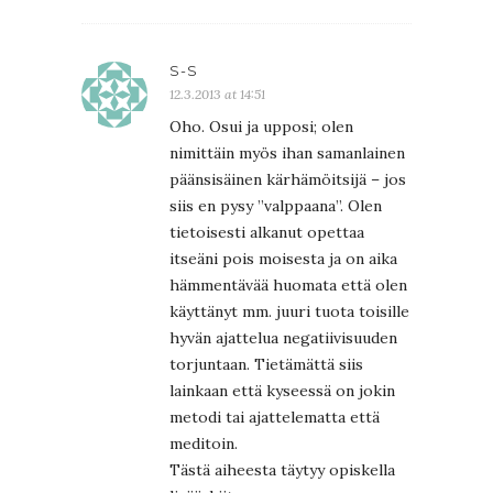
S-S
12.3.2013 at 14:51
Oho. Osui ja upposi; olen
nimittäin myös ihan samanlainen
päänsisäinen kärhämöitsijä – jos
siis en pysy ”valppaana”. Olen
tietoisesti alkanut opettaa
itseäni pois moisesta ja on aika
hämmentävää huomata että olen
käyttänyt mm. juuri tuota toisille
hyvän ajattelua negatiivisuuden
torjuntaan. Tietämättä siis
lainkaan että kyseessä on jokin
metodi tai ajattelematta että
meditoin.
Tästä aiheesta täytyy opiskella