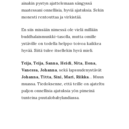
ainakin pystyn ajattelemaan sängyssä
maatessani onnellisia, hyviä ajatuksia. Sekin
monesti rentouttaa ja virkistää.
En siis missään nimessä ole vielä millään
buddhalaismunkki-tasolla, mutta omille
ystäville on todella helppo toivoa kaikkea
hyvää. Siitä tulee itsellekin hyvä mieli.
Teija, Teija, Sanna, Heidi, Nita, Ilona,
Vanessa, Johanna
, sekä lapsuudenystävät
Johanna, Titta, Sini, Mari, Riikka
… Muun
muassa. Tiedoksenne, että teille on ajateltu
paljon onnellisia ajatuksia yön pimeinä
tunteina puutalobabylandiassa.