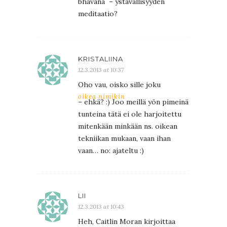
bhāvanā – ystävällisyyden
meditaatio?
KRISTALIINA
12.3.2013 at 10:37
Oho vau, oisko sille joku
oikea nimikin
– ehkä? :) Joo meillä yön pimeinä
tunteina tätä ei ole harjoitettu
mitenkään minkään ns. oikean
tekniikan mukaan, vaan ihan
vaan… no: ajateltu :)
LII
12.3.2013 at 10:43
Heh, Caitlin Moran kirjoittaa