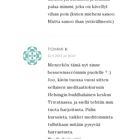
palaa mimmi, joka on kävellyt
vihan pois (kuten mieheni sanoo.
Mutta sanoo ihan ystävällisesti.)
TOMMI K
12.3.2013 at 10:47
Meneekös tämä nyt sinne
bessewisseröinnin puolelle ? :)
Joo, kävin tuossa vuosi sitten
sellaisen meditaatiokurssin
Helsingin buddhalainen keskus
Triratnassa, ja siellä tehtiin mm.
tuota harjoitusta. Pidin
kurssista, vaikkei meditoinnista
tullutkaan mitään pysyvää
harrastusta.