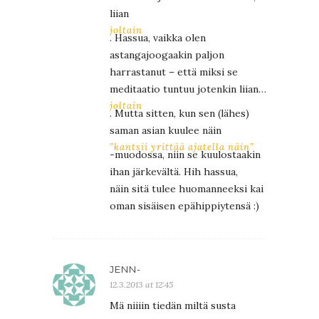
liian
joltain
. Hassua, vaikka olen
astangajoogaakin paljon
harrastanut – että miksi se
meditaatio tuntuu jotenkin liian…
joltain
. Mutta sitten, kun sen (lähes)
saman asian kuulee näin
”kantsii yrittää ajatella näin”
-muodossa, niin se kuulostaakin
ihan järkevältä. Hih hassua,
näin sitä tulee huomanneeksi kai
oman sisäisen epähippiytensä :)
JENN-
12.3.2013 at 12:45
Mä niiiin tiedän miltä susta