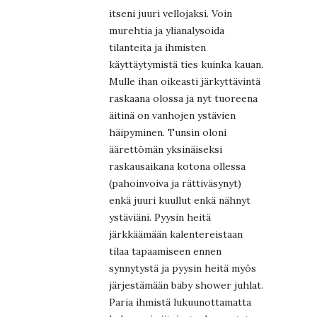
itseni juuri vellojaksi. Voin
murehtia ja ylianalysoida
tilanteita ja ihmisten
käyttäytymistä ties kuinka kauan.
Mulle ihan oikeasti järkyttävintä
raskaana olossa ja nyt tuoreena
äitinä on vanhojen ystävien
häipyminen. Tunsin oloni
äärettömän yksinäiseksi
raskausaikana kotona ollessa
(pahoinvoiva ja rättiväsynyt)
enkä juuri kuullut enkä nähnyt
ystäviäni. Pyysin heitä
järkkäämään kalentereistaan
tilaa tapaamiseen ennen
synnytystä ja pyysin heitä myös
järjestämään baby shower juhlat.
Paria ihmistä lukuunottamatta