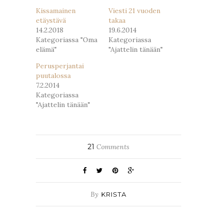
Kissamainen
Viesti 21 vuoden
etäystävä
takaa
14.2.2018
19.6.2014
Kategoriassa "Oma
Kategoriassa
elämä"
"Ajattelin tänään"
Perusperjantai
puutalossa
7.2.2014
Kategoriassa
"Ajattelin tänään"
21
Comments
By
KRISTA