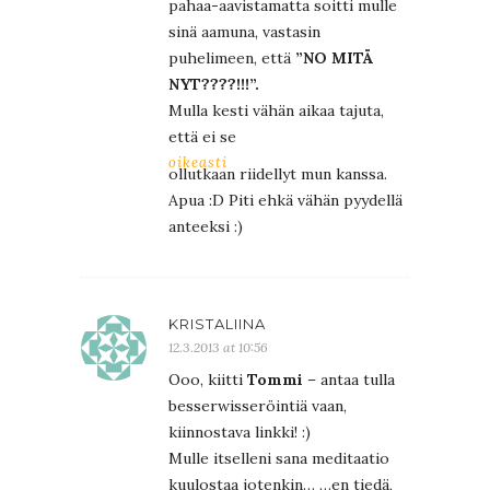
pahaa-aavistamatta soitti mulle
sinä aamuna, vastasin
puhelimeen, että
”NO MITÄ
NYT????!!!”.
Mulla kesti vähän aikaa tajuta,
että ei se
oikeasti
ollutkaan riidellyt mun kanssa.
Apua :D Piti ehkä vähän pyydellä
anteeksi :)
KRISTALIINA
12.3.2013 at 10:56
Ooo, kiitti
Tommi
– antaa tulla
besserwisseröintiä vaan,
kiinnostava linkki! :)
Mulle itselleni sana meditaatio
kuulostaa jotenkin… …en tiedä,