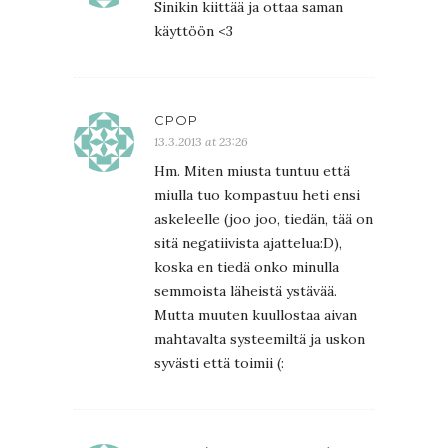
Sinikin kiittää ja ottaa saman
käyttöön <3
CPOP
13.3.2013 at 23:26
Hm. Miten miusta tuntuu että
miulla tuo kompastuu heti ensi
askeleelle (joo joo, tiedän, tää on
sitä negatiivista ajattelua:D),
koska en tiedä onko minulla
semmoista läheistä ystävää.
Mutta muuten kuullostaa aivan
mahtavalta systeemiltä ja uskon
syvästi että toimii (: