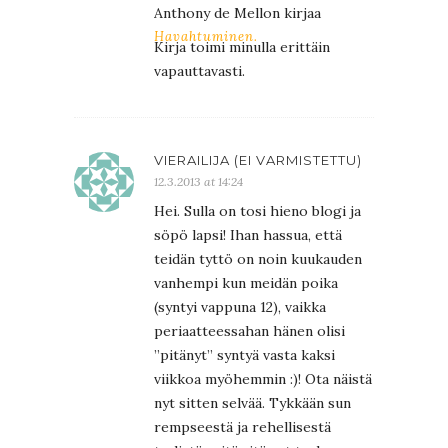
Anthony de Mellon kirjaa
Havahtuminen.
Kirja toimi minulla erittäin
vapauttavasti.
VIERAILIJA (EI VARMISTETTU)
12.3.2013 at 14:24
Hei. Sulla on tosi hieno blogi ja
söpö lapsi! Ihan hassua, että
teidän tyttö on noin kuukauden
vanhempi kun meidän poika
(syntyi vappuna 12), vaikka
periaatteessahan hänen olisi
”pitänyt” syntyä vasta kaksi
viikkoa myöhemmin :)! Ota näistä
nyt sitten selvää. Tykkään sun
rempseestä ja rehellisestä