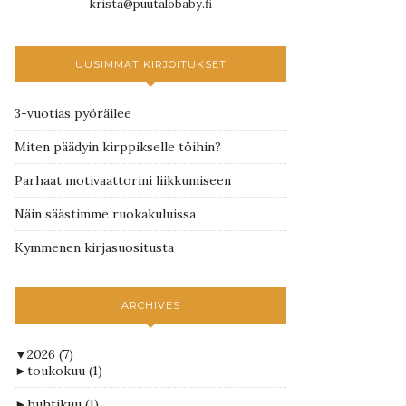
krista@puutalobaby.fi
UUSIMMAT KIRJOITUKSET
3-vuotias pyöräilee
Miten päädyin kirppikselle töihin?
Parhaat motivaattorini liikkumiseen
Näin säästimme ruokakuluissa
Kymmenen kirjasuositusta
ARCHIVES
▼
2026
(7)
►
toukokuu
(1)
►
huhtikuu
(1)