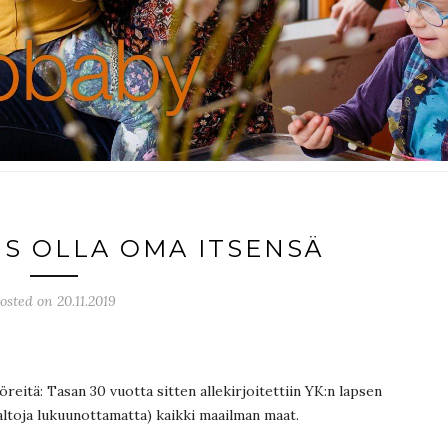
S OLLA OMA ITSENSÄ
osted on 20.11.2019
reitä: Tasan 30 vuotta sitten allekirjoitettiin YK:n lapsen
altoja lukuunottamatta) kaikki maailman maat.