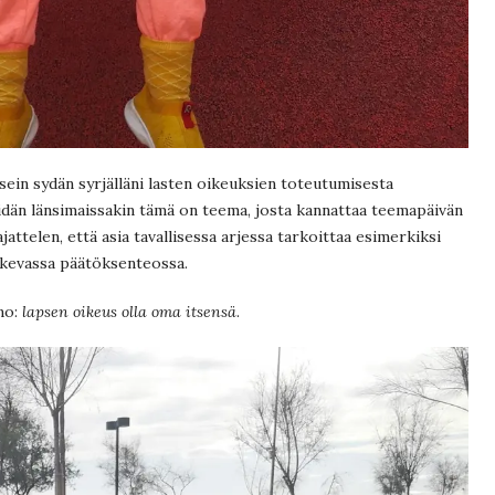
usein sydän syrjälläni lasten oikeuksien toteutumisesta
eidän länsimaissakin tämä on teema, josta kannattaa teemapäivän
jattelen, että asia tavallisessa arjessa tarkoittaa esimerkiksi
kevassa päätöksenteossa.
no:
lapsen oikeus olla oma itsensä
.