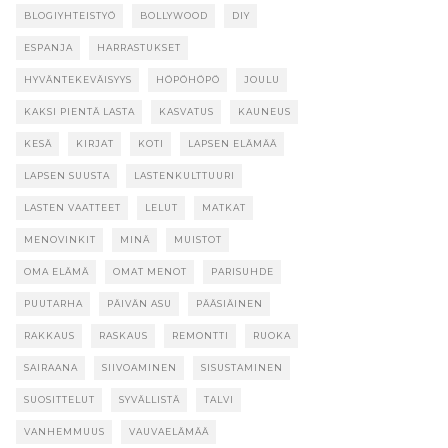
BLOGIYHTEISTYÖ
BOLLYWOOD
DIY
ESPANJA
HARRASTUKSET
HYVÄNTEKEVÄISYYS
HÖPÖHÖPÖ
JOULU
KAKSI PIENTÄ LASTA
KASVATUS
KAUNEUS
KESÄ
KIRJAT
KOTI
LAPSEN ELÄMÄÄ
LAPSEN SUUSTA
LASTENKULTTUURI
LASTEN VAATTEET
LELUT
MATKAT
MENOVINKIT
MINÄ
MUISTOT
OMA ELÄMÄ
OMAT MENOT
PARISUHDE
PUUTARHA
PÄIVÄN ASU
PÄÄSIÄINEN
RAKKAUS
RASKAUS
REMONTTI
RUOKA
SAIRAANA
SIIVOAMINEN
SISUSTAMINEN
SUOSITTELUT
SYVÄLLISTÄ
TALVI
VANHEMMUUS
VAUVAELÄMÄÄ