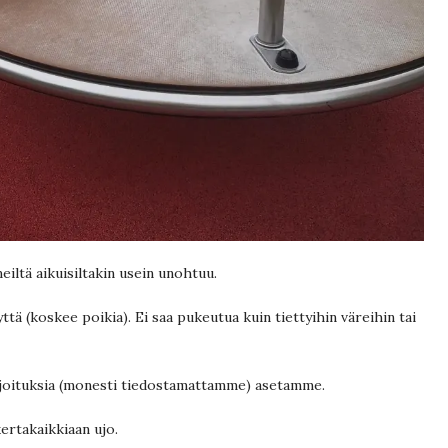
iltä aikuisiltakin usein unohtuu.
yttä (koskee poikia). Ei saa pukeutua kuin tiettyihin väreihin tai
 rajoituksia (monesti tiedostamattamme) asetamme.
kertakaikkiaan ujo.