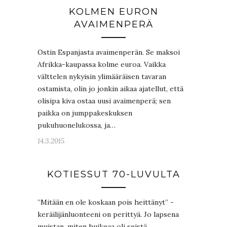
KOLMEN EURON
AVAIMENPERÄ
Ostin Espanjasta avaimenperän. Se maksoi
Afrikka-kaupassa kolme euroa. Vaikka
välttelen nykyisin ylimääräisen tavaran
ostamista, olin jo jonkin aikaa ajatellut, että
olisipa kiva ostaa uusi avaimenperä; sen
paikka on jumppakeskuksen
pukuhuonelukossa, ja…
14.3.2015
KOTIESSUT 70-LUVULTA
”Mitään en ole koskaan pois heittänyt” -
keräilijänluonteeni on perittyä. Jo lapsena
muistan, miten huikeaa oli seistä