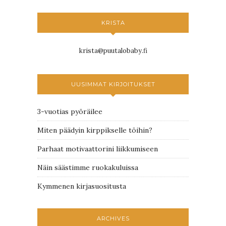
KRISTA
krista@puutalobaby.fi
UUSIMMAT KIRJOITUKSET
3-vuotias pyöräilee
Miten päädyin kirppikselle töihin?
Parhaat motivaattorini liikkumiseen
Näin säästimme ruokakuluissa
Kymmenen kirjasuositusta
ARCHIVES