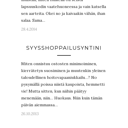
lapsuuskodin vaatehuoneessa ja vain katsella
sen aarteita. Okei no ja kaivaakin vähän, ihan
salaa. Sama…
28.4.2014
SYYSSHOPPAILUSYNTINI
Miten onnistuu ostosten minimoiminen,
kierrätetyn suosiminen ja muutenkin yleinen
taloudellinen hoitovapaaniukkailu…? No
pysymällä poissa niistä kaupoista, hemmetti
vie! Mutta sitten, kun niihin päätyy
menemään, niin… Huokaus. Niin kuin tämän
päivän aiemmassa…
26.10.2013