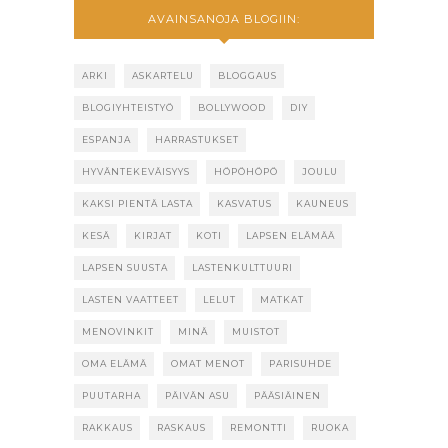
AVAINSANOJA BLOGIIN:
ARKI
ASKARTELU
BLOGGAUS
BLOGIYHTEISTYÖ
BOLLYWOOD
DIY
ESPANJA
HARRASTUKSET
HYVÄNTEKEVÄISYYS
HÖPÖHÖPÖ
JOULU
KAKSI PIENTÄ LASTA
KASVATUS
KAUNEUS
KESÄ
KIRJAT
KOTI
LAPSEN ELÄMÄÄ
LAPSEN SUUSTA
LASTENKULTTUURI
LASTEN VAATTEET
LELUT
MATKAT
MENOVINKIT
MINÄ
MUISTOT
OMA ELÄMÄ
OMAT MENOT
PARISUHDE
PUUTARHA
PÄIVÄN ASU
PÄÄSIÄINEN
RAKKAUS
RASKAUS
REMONTTI
RUOKA