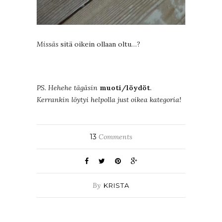
Missäs
sitä oikein ollaan oltu…?
PS. Hehehe tägäsin
muoti/löydöt
.
Kerrankin löytyi helpolla just oikea kategoria!
13
Comments
By
KRISTA