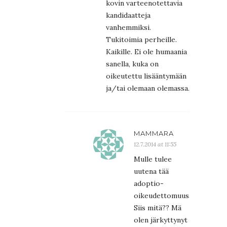
kovin varteenotettavia
kandidaatteja
vanhemmiksi.
Tukitoimia perheille.
Kaikille. Ei ole humaania
sanella, kuka on
oikeutettu lisääntymään
ja/tai olemaan olemassa.
MAMMARA
12.7.2014 at 11:55
Mulle tulee
uutena tää
adoptio-
oikeudettomuusasia!
Siis mitä?? Mä
olen järkyttynyt