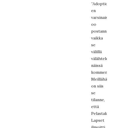
”Adoptiosta
en
varsinaisesti
oo
postannut,
vaikka
se
välillä
välähteleekin
näissä
kommenttiosoissa.
Meillähän
on siis
se
tilanne,
että
Pelastakaa
Lapset
ilmoitti,