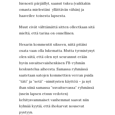
hienosti pärjäillyt, saanut tukea (vaikkakin
omasta mielestäni yllättävän vähän) ja
haaveilee toisesta lapsesta.
Muut eivät välttämättä sitten olleetkaan sitä
mieltä, että tarina on onnellinen.
Hesarin kommentit sikseen, niitä pitäisi
osata vaan olla lukematta. Mutta tyrmistynyt
olen siitä, että olen nyt seurannut erään
hyvin suvaitsevaishenkisen FB-ryhmän
keskustelua aiheesta. Samassa ryhmässä
saatetaan satojen kommettien verran puida
”täti” ja ”setä” -nimitysten käyttöä – ja nyt
ihan siinä samassa ”suvaitsevassa” ryhmässä
(usein lapsen etuun vedoten)
kehitysvammaiset vanhemmat saavat niin
kylmää kyytiä, että ihokarvat nousevat
pystyyn.