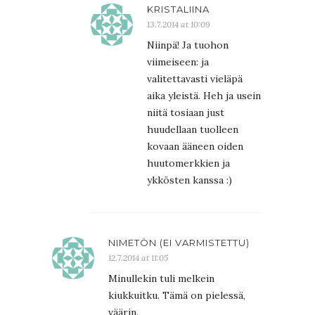
KRISTALIINA
13.7.2014 at 10:09
Niinpä! Ja tuohon
viimeiseen: ja
valitettavasti vieläpä
aika yleistä. Heh ja usein
niitä tosiaan just
huudellaan tuolleen
kovaan ääneen oiden
huutomerkkien ja
ykkösten kanssa :)
NIMETÖN (EI VARMISTETTU)
12.7.2014 at 11:05
Minullekin tuli melkein
kiukkuitku. Tämä on pielessä,
väärin.