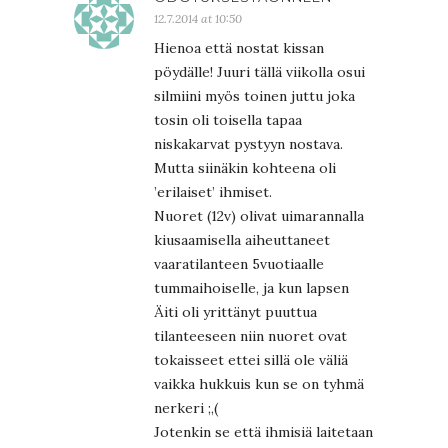
12.7.2014 at 10:50
Hienoa että nostat kissan
pöydälle! Juuri tällä viikolla osui
silmiini myös toinen juttu joka
tosin oli toisella tapaa
niskakarvat pystyyn nostava.
Mutta siinäkin kohteena oli
’erilaiset’ ihmiset.
Nuoret (12v) olivat uimarannalla
kiusaamisella aiheuttaneet
vaaratilanteen 5vuotiaalle
tummaihoiselle, ja kun lapsen
Äiti oli yrittänyt puuttua
tilanteeseen niin nuoret ovat
tokaisseet ettei sillä ole väliä
vaikka hukkuis kun se on tyhmä
nerkeri ;,(
Jotenkin se että ihmisiä laitetaan