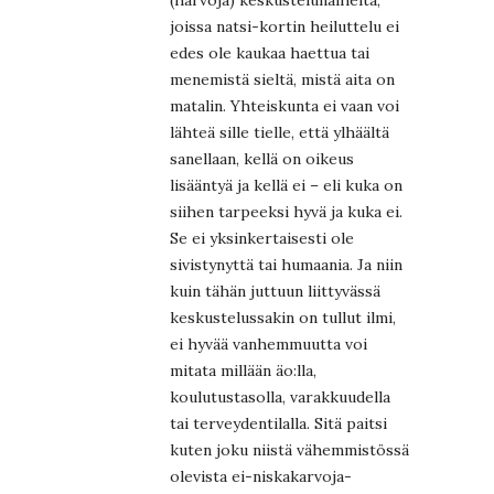
joissa natsi-kortin heiluttelu ei
edes ole kaukaa haettua tai
menemistä sieltä, mistä aita on
matalin. Yhteiskunta ei vaan voi
lähteä sille tielle, että ylhäältä
sanellaan, kellä on oikeus
lisääntyä ja kellä ei – eli kuka on
siihen tarpeeksi hyvä ja kuka ei.
Se ei yksinkertaisesti ole
sivistynyttä tai humaania. Ja niin
kuin tähän juttuun liittyvässä
keskustelussakin on tullut ilmi,
ei hyvää vanhemmuutta voi
mitata millään äo:lla,
koulutustasolla, varakkuudella
tai terveydentilalla. Sitä paitsi
kuten joku niistä vähemmistössä
olevista ei-niskakarvoja-