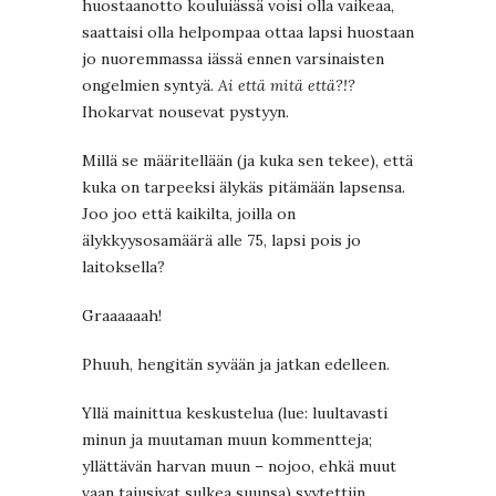
huostaanotto kouluiässä voisi olla vaikeaa,
saattaisi olla helpompaa ottaa lapsi huostaan
jo nuoremmassa iässä ennen varsinaisten
ongelmien syntyä.
Ai että mitä että?!?
Ihokarvat nousevat pystyyn.
Millä se määritellään (ja kuka sen tekee), että
kuka on tarpeeksi älykäs pitämään lapsensa.
Joo joo että kaikilta, joilla on
älykkyysosamäärä alle 75, lapsi pois jo
laitoksella?
Graaaaaah!
Phuuh, hengitän syvään ja jatkan edelleen.
Yllä mainittua keskustelua (lue: luultavasti
minun ja muutaman muun kommentteja;
yllättävän harvan muun – nojoo, ehkä muut
vaan tajusivat sulkea suunsa) syytettiin