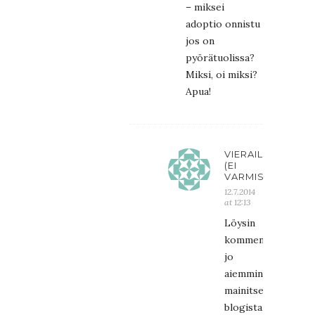
– miksei
adoptio onnistu
jos on
pyörätuolissa?
Miksi, oi miksi?
Apua!
VIERAILIJA
(EI
VARMISTETTU)
12.7.2014
at 12:13
Löysin
kommentin
jo
aiemmin
mainitsemastani
blogista.