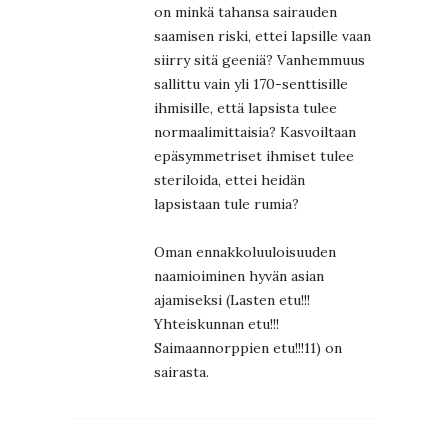
on minkä tahansa sairauden
saamisen riski, ettei lapsille vaan
siirry sitä geeniä? Vanhemmuus
sallittu vain yli 170-senttisille
ihmisille, että lapsista tulee
normaalimittaisia? Kasvoiltaan
epäsymmetriset ihmiset tulee
steriloida, ettei heidän
lapsistaan tule rumia?
Oman ennakkoluuloisuuden
naamioiminen hyvän asian
ajamiseksi (Lasten etu!!!
Yhteiskunnan etu!!!
Saimaannorppien etu!!!11) on
sairasta.