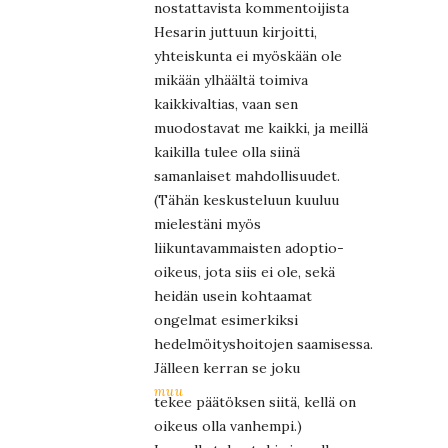
nostattavista kommentoijista
Hesarin juttuun kirjoitti,
yhteiskunta ei myöskään ole
mikään ylhäältä toimiva
kaikkivaltias, vaan sen
muodostavat me kaikki, ja meillä
kaikilla tulee olla siinä
samanlaiset mahdollisuudet.
(Tähän keskusteluun kuuluu
mielestäni myös
liikuntavammaisten adoptio-
oikeus, jota siis ei ole, sekä
heidän usein kohtaamat
ongelmat esimerkiksi
hedelmöityshoitojen saamisessa.
Jälleen kerran se joku
muu
tekee päätöksen siitä, kellä on
oikeus olla vanhempi.)