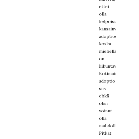
ettei
olla
kelpoisia
kansainväliseen
adoptioon,
koska
miehellä
on
liikuntavamma.”
Kotimainen
adoptio
siis
ehkä
olisi
voinut
olla
mahdollisuus?
Pitkät