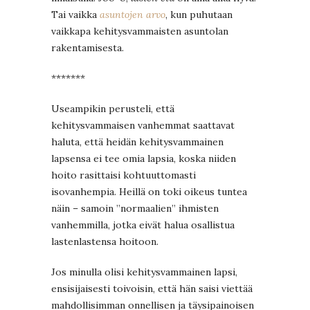
Tai vaikka
asuntojen arvo
, kun puhutaan
vaikkapa kehitysvammaisten asuntolan
rakentamisesta.
*******
Useampikin perusteli, että
kehitysvammaisen vanhemmat saattavat
haluta, että heidän kehitysvammainen
lapsensa ei tee omia lapsia, koska niiden
hoito rasittaisi kohtuuttomasti
isovanhempia. Heillä on toki oikeus tuntea
näin – samoin ”normaalien” ihmisten
vanhemmilla, jotka eivät halua osallistua
lastenlastensa hoitoon.
Jos minulla olisi kehitysvammainen lapsi,
ensisijaisesti toivoisin, että hän saisi viettää
mahdollisimman onnellisen ja täysipainoisen