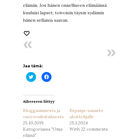
elämän. Jos hänen onnelliseen elämäänsä
kuuluisi lapset, toivoisin täysin sydämin
hänen sellaisia saavan.
Jaa tämä:
Jaa
Jaa
Twitterissä(Avautuu
Facebookissa(Avautuu
uudessa
uudessa
ikkunassa)
ikkunassa)
Aiheeseen liittyy
Bloggaamisesta ja
Espanja-sanasto
vuorovaikutuksesta
aloittelijalle
25.10.2019
25.3.2024
Kategoriassa "Oma
With 22 comments
elämä"