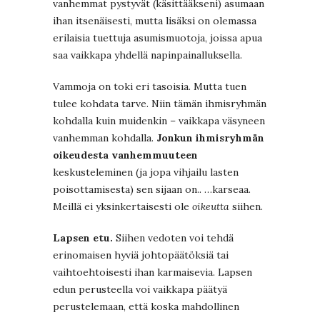
vanhemmat pystyvät (käsittääkseni) asumaan
ihan itsenäisesti, mutta lisäksi on olemassa
erilaisia tuettuja asumismuotoja, joissa apua
saa vaikkapa yhdellä napinpainalluksella.
Vammoja on toki eri tasoisia. Mutta tuen
tulee kohdata tarve. Niin tämän ihmisryhmän
kohdalla kuin muidenkin – vaikkapa väsyneen
vanhemman kohdalla.
Jonkun ihmisryhmän
oikeudesta vanhemmuuteen
keskusteleminen (ja jopa vihjailu lasten
poisottamisesta) sen sijaan on.. …karseaa.
Meillä ei yksinkertaisesti ole
oikeutta
siihen.
Lapsen etu.
Siihen vedoten voi tehdä
erinomaisen hyviä johtopäätöksiä tai
vaihtoehtoisesti ihan karmaisevia. Lapsen
edun perusteella voi vaikkapa päätyä
perustelemaan, että koska mahdollinen