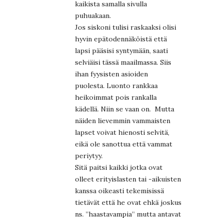
kaikista samalla sivulla
puhuakaan.
Jos siskoni tulisi raskaaksi olisi
hyvin epätodennäköistä että
lapsi pääsisi syntymään, saati
selviäisi tässä maailmassa. Siis
ihan fyysisten asioiden
puolesta. Luonto rankkaa
heikoimmat pois rankalla
kädellä. Niin se vaan on. Mutta
näiden lievemmin vammaisten
lapset voivat hienosti selvitä,
eikä ole sanottua että vammat
periytyy.
Sitä paitsi kaikki jotka ovat
olleet erityislasten tai -aikuisten
kanssa oikeasti tekemisissä
tietävät että he ovat ehkä joskus
ns. ”haastavampia” mutta antavat