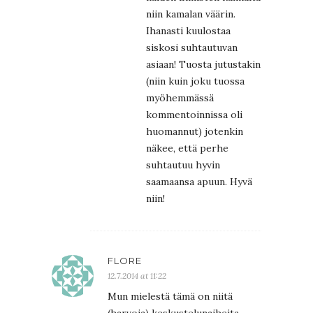
niin kamalan väärin.
Ihanasti kuulostaa
siskosi suhtautuvan
asiaan! Tuosta jutustakin
(niin kuin joku tuossa
myöhemmässä
kommentoinnissa oli
huomannut) jotenkin
näkee, että perhe
suhtautuu hyvin
saamaansa apuun. Hyvä
niin!
FLORE
12.7.2014 at 11:22
Mun mielestä tämä on niitä
(harvoja) keskustelunaiheita,