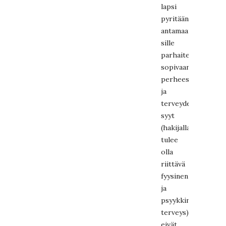
lapsi
pyritään
antamaan
sille
parhaiten
sopivaan
perheeseen)
ja
terveydelliset
syyt
(hakijalla
tulee
olla
riittävä
fyysinen
ja
psyykkinen
terveys)
eivät