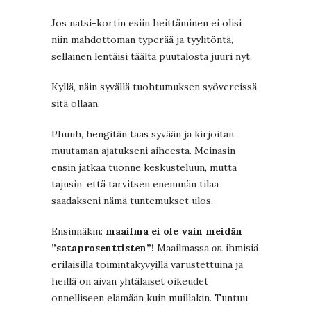
Jos natsi-kortin esiin heittäminen ei olisi
niin mahdottoman typerää ja tyylitöntä,
sellainen lentäisi täältä puutalosta juuri nyt.
Kyllä, näin syvällä tuohtumuksen syövereissä
sitä ollaan.
Phuuh, hengitän taas syvään ja kirjoitan
muutaman ajatukseni aiheesta. Meinasin
ensin jatkaa tuonne keskusteluun, mutta
tajusin, että tarvitsen enemmän tilaa
saadakseni nämä tuntemukset ulos.
Ensinnäkin:
maailma ei ole vain meidän
”sataprosenttisten”!
Maailmassa
on
ihmisiä
erilaisilla toimintakyvyillä varustettuina ja
heillä on aivan yhtälaiset oikeudet
onnelliseen elämään kuin muillakin. Tuntuu