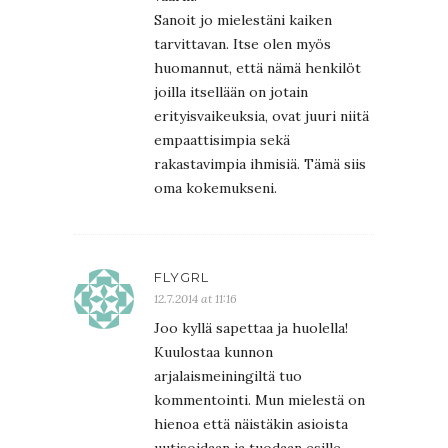
Sanoit jo mielestäni kaiken
tarvittavan. Itse olen myös
huomannut, että nämä henkilöt
joilla itsellään on jotain
erityisvaikeuksia, ovat juuri niitä
empaattisimpia sekä
rakastavimpia ihmisiä. Tämä siis
oma kokemukseni.
FLYGRL
12.7.2014 at 11:16
Joo kyllä sapettaa ja huolella!
Kuulostaa kunnon
arjalaismeiningiltä tuo
kommentointi. Mun mielestä on
hienoa että näistäkin asioista
uutisoidaan ja tuodaan esille