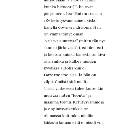
kuinka hienosti(!!!) he ovat
pärjänneet. Itselläni on tosiaan
28v kehitysvammainen sisko,
hänellä down-syndrooma. Hän
on ymmärtänyt oman
”vajaavaisuutensa” (miten tän nyt
sanoisi järkevästi) tosi hienosti
ja kertoo kuinka hänestä on kiva
olla sinkku ja kulkea muiden
kyydissä autolla kun ei
tarvitse
itse ajaa. Ja hän on
vilpittömästi sitä mieltä.
Tässä vaiheessa tulee kuitenkin
muistaa miten ”luonto” ja
maailma toimii. Kehitysvammoja
ja oppimisvaikeuksia on
olemassa kuitenkin niiiiiiin
laidasta laitaan että ei niistä voi