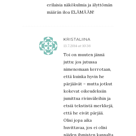
erilaisia näkökulmia ja älyttömän
määrän iloa ELÄMÄÄN!
KRISTALIINA
13.7.2014 at 10:36
Toi on muuten jännä
juttu: jos jutussa
nimenomaan kerrotaan,
että kuinka hyvin he
pärjäävät – mutta jotkut
kokevat oikeudeksiin
jumittua rivinväleihin ja
etsiä tekstistä merkkejä,
että he eivät pärjää.
Olisi jopa aika
huvittavaa, jos ei olisi
näiden ihmisten kannalta