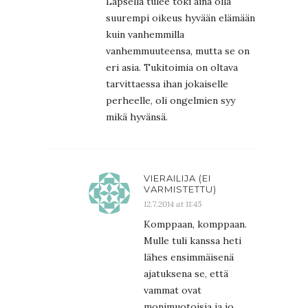
Lapsella tulee toki aina olla
suurempi oikeus hyvään elämään
kuin vanhemmilla
vanhemmuuteensa, mutta se on
eri asia. Tukitoimia on oltava
tarvittaessa ihan jokaiselle
perheelle, oli ongelmien syy
mikä hyvänsä.
VIERAILIJA (EI
VARMISTETTU)
12.7.2014 at 11:45
Komppaan, komppaan.
Mulle tuli kanssa heti
lähes ensimmäisenä
ajatuksena se, että
vammat ovat
monimuotoisia ja jo