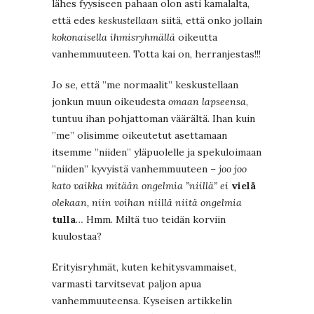
lähes fyysiseen pahaan olon asti kamalalta,
että edes
keskustellaan
siitä, että onko jollain
kokonaisella ihmisryhmällä
oikeutta
vanhemmuuteen. Totta kai on, herranjestas!!!
Jo se, että ”me normaalit” keskustellaan
jonkun muun oikeudesta
omaan lapseensa
,
tuntuu ihan pohjattoman väärältä. Ihan kuin
”me” olisimme oikeutetut asettamaan
itsemme ”niiden” yläpuolelle ja spekuloimaan
”niiden” kyvyistä vanhemmuuteen –
joo joo
kato vaikka mitään ongelmia ”niillä” ei
vielä
olekaan, niin voihan niillä niitä ongelmia
tulla
…
Hmm. Miltä tuo teidän korviin
kuulostaa?
Erityisryhmät, kuten kehitysvammaiset,
varmasti tarvitsevat paljon apua
vanhemmuuteensa. Kyseisen artikkelin