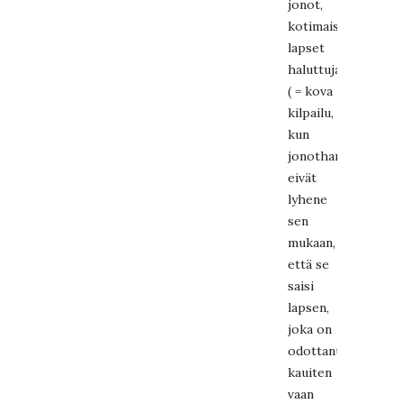
jonot,
kotimaiset
lapset
haluttuja
( = kova
kilpailu,
kun
jonothan
eivät
lyhene
sen
mukaan,
että se
saisi
lapsen,
joka on
odottanut
kauiten
vaan