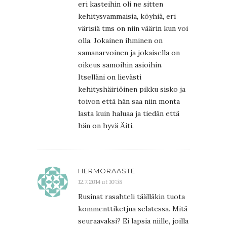
eri kasteihin oli ne sitten
kehitysvammaisia, köyhiä, eri
värisiä tms on niin väärin kun voi
olla. Jokainen ihminen on
samanarvoinen ja jokaisella on
oikeus samoihin asioihin.
Itselläni on lievästi
kehityshäiriöinen pikku sisko ja
toivon että hän saa niin monta
lasta kuin haluaa ja tiedän että
hän on hyvä Äiti.
HERMORAASTE
12.7.2014 at 10:58
Rusinat rasahteli täälläkin tuota
kommenttiketjua selatessa. Mitä
seuraavaksi? Ei lapsia niille, joilla