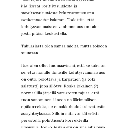
liiallisesta positiivisuudesta ja
suvaitsevaisuudesta kehitysvammaisten
vanhemmuutta kohtaan
. Todettiin, että
kehitysvammaisten vanhemmuus on tabu,
josta pitäisi keskustella.
Tabuasiasta olen samaa mieltä, mutta toiseen
suuntaan.
Itse olen ollut huomaavinani, että se tabu on
se, että monille ihmisille kehitysvammaisuus
on outo, pelottava ja kärjistäen (ja toki
salatusti) jopa ällötys. Koska jokainen (?)
normaalilla järjellä varustettu tajuaa, että
tuon sanominen ääneen on äärimmäisen
epäkorrektia, ne ennakkoluulot tulevat esiin
asiayhteyksissä. Silloin niitä voi kätevästi
perustella poliittisesti korrekteilla
ilmaisulla. Joo-o,
lasten etu
on aina aika hyvä.