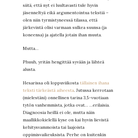
siitä, että nyt ei luultavasti tule hyvin
jäsenneltyä eikä argumentointua tekstiä –
olen niin tyrmistyneessä tilassa, että
järkevintä olisi varmaan sulkea suunsa (ja
koneensa) ja ajatella jotain ihan muuta.
Mutta…
Phuuh, yritän hengittää syvään ja lähteä
alusta.
Hesarissa oli loppuviikosta
tällainen ihana
teksti tärkeästä aiheesta
. Jutussa kerrotaan
(mielestäni) onnellinen tarina 3,5-vuotiaan
tytön vanhemmista, jotka ovat… …erilaisia.
Diagnoosia heillä ei ole, mutta näin
maallikkokielellä kyse on kai hyvin lievistä
kehitysvammoista tai laajoista
oppimisvaikeuksista. Perhe on kuitenkin